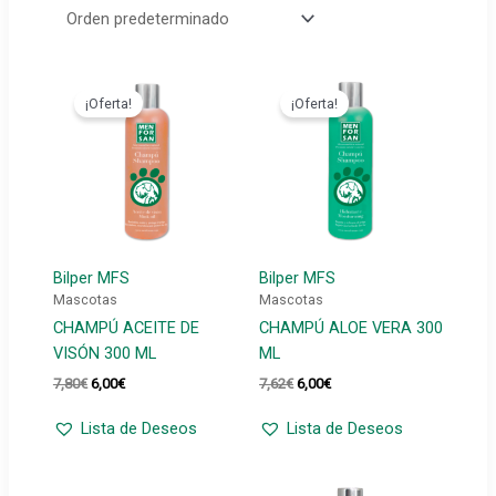
¡Oferta!
¡Oferta!
Bilper MFS
Bilper MFS
Mascotas
Mascotas
CHAMPÚ ACEITE DE
CHAMPÚ ALOE VERA 300
VISÓN 300 ML
ML
El
El
El
El
7,80
€
6,00
€
7,62
€
6,00
€
precio
precio
precio
precio
original
actual
original
actual
Lista de Deseos
Lista de Deseos
era:
es:
era:
es:
7,80€.
6,00€.
7,62€.
6,00€.