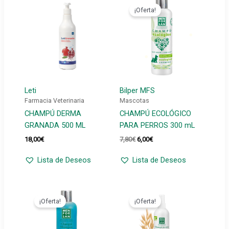
¡Oferta!
Leti
Bilper MFS
Farmacia Veterinaria
Mascotas
CHAMPÚ DERMA
CHAMPÚ ECOLÓGICO
GRANADA 500 ML
PARA PERROS 300 mL
El
El
18,00
€
7,80
€
6,00
€
precio
precio
original
actual
Lista de Deseos
Lista de Deseos
era:
es:
7,80€.
6,00€.
¡Oferta!
¡Oferta!