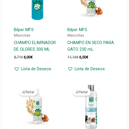
Bilper MFS
Bilper MFS
Mascotas
Mascotas
CHAMPÚ ELIMINADOR
CHAMPÚ EN SECO PARA
DE OLORES 300 ML
GATO 250 mL
El
El
El
El
8,71
€
6,00
€
11,16
€
6,50
€
precio
precio
precio
precio
original
actual
original
actual
Lista de Deseos
Lista de Deseos
era:
es:
era:
es:
8,71€.
6,00€.
11,16€.
6,50€.
¡Oferta!
¡Oferta!