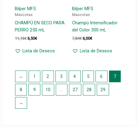
Bilper MFS
Bilper MFS
Mascotas
Mascotas
CHAMPÚ EN SECO PARA
Champú Intensificador
PERRO 250 mL
del Color 300 mL
El
El
El
El
11,16
€
6,50
€
7,84
€
6,00
€
precio
precio
precio
precio
original
actual
original
actual
Lista de Deseos
Lista de Deseos
era:
es:
era:
es:
11,16€.
6,50€.
7,84€.
6,00€.
←
1
2
3
4
5
6
7
8
9
10
…
27
28
29
→