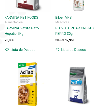
FARMINA PET FOODS
Bilper MFS
Alimentación
Mascotas
FARMINA Vetlife Gato
POLVO DEPILAR OREJAS
Hepatic 2Kg
PERRO 30g
El
El
20,00
€
20,57
€
12,95
€
precio
precio
original
actual
Lista de Deseos
Lista de Deseos
era:
es:
20,57€.
12,95€.