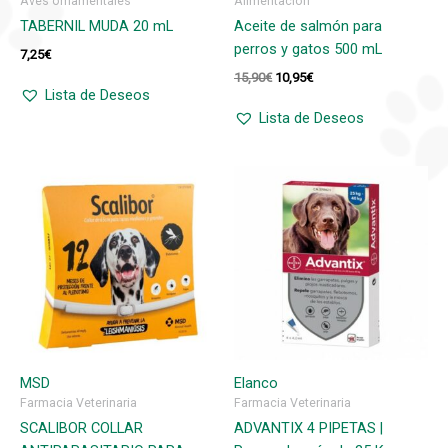
Aves ornamentales
Alimentación
TABERNIL MUDA 20 mL
Aceite de salmón para
perros y gatos 500 mL
7,25
€
El
El
15,90
€
10,95
€
precio
precio
Lista de Deseos
original
actual
Lista de Deseos
era:
es:
15,90€.
10,95€.
MSD
Elanco
Farmacia Veterinaria
Farmacia Veterinaria
SCALIBOR COLLAR
ADVANTIX 4 PIPETAS |