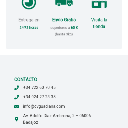
Entrega en
Envío Gratis
Visita la
tienda
24-72 horas
superiores a
65 €
(hasta 3kg)
CONTACTO
+34 722 60 70 45
+34 924 27 23 35
info@cvguadiana.com
Av. Adolfo Díaz Ambrona, 2 – 06006
Badajoz