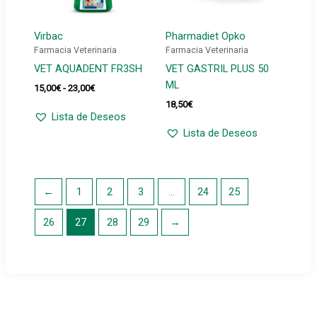
Virbac
Pharmadiet Opko
Farmacia Veterinaria
Farmacia Veterinaria
VET AQUADENT FR3SH
VET GASTRIL PLUS 50
ML
Rango
15,00
€
-
23,00
€
de
18,50
€
precios:
Lista de Deseos
desde
Lista de Deseos
15,00€
hasta
23,00€
←
1
2
3
…
24
25
26
27
28
29
→