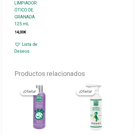
LIMPIADOR
ÓTICO DE
GRANADA
125 mL
14,00
€
Lista de
Deseos
Productos relacionados
¡Oferta!
¡Oferta!
¡Oferta!
¡Oferta!