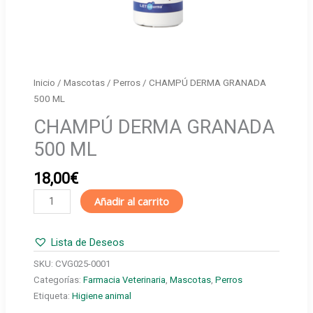
Inicio
/
Mascotas
/
Perros
/ CHAMPÚ DERMA GRANADA
500 ML
CHAMPÚ DERMA GRANADA
500 ML
18,00
€
CHAMPÚ
Añadir al carrito
DERMA
GRANADA
Lista de Deseos
500
ML
SKU:
CVG025-0001
cantidad
Categorías:
Farmacia Veterinaria
,
Mascotas
,
Perros
Etiqueta:
Higiene animal