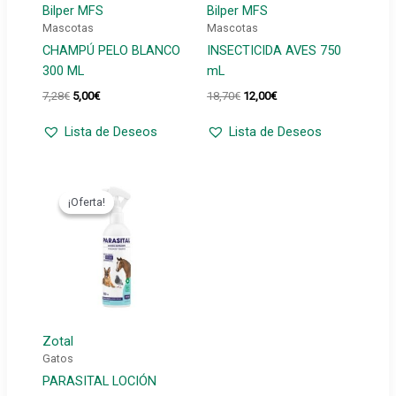
Bilper MFS
Bilper MFS
Mascotas
Mascotas
CHAMPÚ PELO BLANCO
INSECTICIDA AVES 750
300 ML
mL
El
El
El
El
7,28
€
5,00
€
18,70
€
12,00
€
precio
precio
precio
precio
original
actual
original
actual
Lista de Deseos
Lista de Deseos
era:
es:
era:
es:
7,28€.
5,00€.
18,70€.
12,00€.
¡Oferta!
¡Oferta!
Zotal
Gatos
PARASITAL LOCIÓN