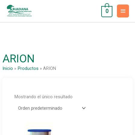
Ir
Men
al
0
contenido
princ
ARION
Inicio
Productos
ARION
Mostrando el único resultado