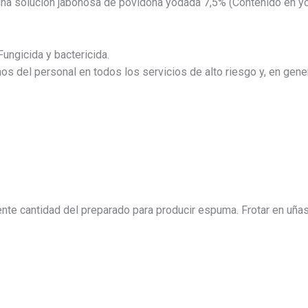
s una solución jabonosa de povidona yodada 7,5% (Contenido en y
ungicida y bactericida.
s del personal en todos los servicios de alto riesgo y, en gen
e cantidad del preparado para producir espuma. Frotar en uñas y