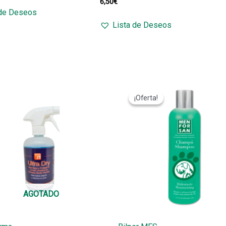
6,50
€
 de Deseos
Lista de Deseos
¡Oferta!
¡Oferta!
AGOTADO