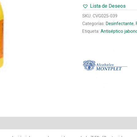
SOL.
Lista de Deseos
JABONOSA
7,5%
SKU:
CVG025-039
500
Categorías:
Desinfectante
,
ML
Etiqueta:
Antiséptico jabon
cantidad