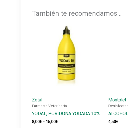
También te recomendamos…
Zotal
Montplet 
Farmacia Veterinaria
Desinfecta
YODAL, POVIDONA YODADA 10%
ALCOHOL
Rango
8,00
€
-
15,00
€
4,50
€
de