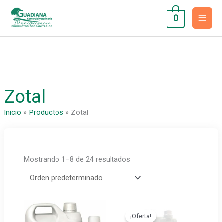
Ir
Men
al
0
contenido
princ
Zotal
Inicio
Productos
Zotal
Mostrando 1–8 de 24 resultados
¡Oferta!