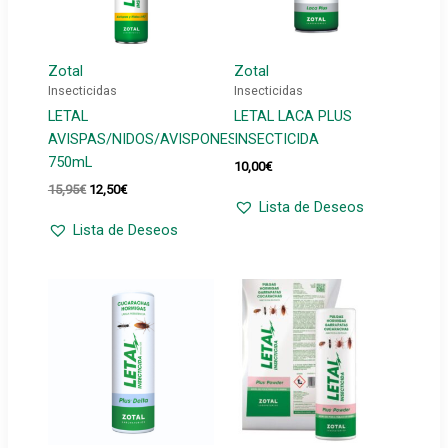
Zotal
Zotal
Insecticidas
Insecticidas
LETAL
LETAL LACA PLUS
AVISPAS/NIDOS/AVISPONES
INSECTICIDA
750mL
10,00
€
El
El
15,95
€
12,50
€
precio
precio
Lista de Deseos
original
actual
Lista de Deseos
era:
es:
15,95€.
12,50€.