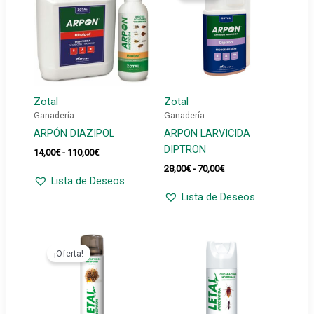
Zotal
Zotal
Ganadería
Ganadería
ARPÓN DIAZIPOL
ARPON LARVICIDA
DIPTRON
Rango
14,00
€
-
110,00
€
de
Rango
28,00
€
-
70,00
€
precios:
de
Lista de Deseos
desde
precios:
Lista de Deseos
14,00€
desde
hasta
28,00€
110,00€
hasta
70,00€
¡Oferta!