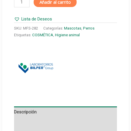
Añadir al carrito
ALOE
VERA
Lista de Deseos
300
ML
SKU:
MFS-282
Categorías:
Mascotas
,
Perros
cantidad
Etiquetas:
COSMÉTICA
,
Higiene animal
Descripción
Información adicional