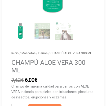
Inicio
/
Mascotas
/
Perros
/ CHAMPÚ ALOE VERA 300 ML
CHAMPÚ ALOE VERA 300
ML
El
El
7,62
€
6,00
€
precio
precio
Champú de máxima calidad para perros con ALOE
original
actual
VERA indicado para pieles con irritaciones, picaduras
era:
es:
de insectos, erupciones y eczemas.
7,62€.
6,00€.
CHAMPÚ