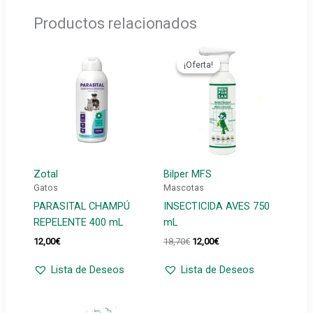
Productos relacionados
¡Oferta!
¡Oferta!
Zotal
Bilper MFS
Gatos
Mascotas
PARASITAL CHAMPÚ
INSECTICIDA AVES 750
REPELENTE 400 mL
mL
El
El
12,00
€
18,70
€
12,00
€
precio
precio
original
actual
Lista de Deseos
Lista de Deseos
era:
es:
18,70€.
12,00€.