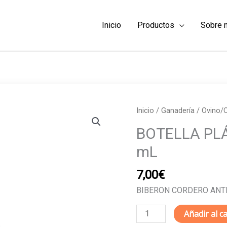
Inicio
Productos
Sobre 
Inicio
/
Ganadería
/
Ovino/C
BOTELLA PL
mL
7,00
€
BIBERON CORDERO ANTI
BOTELLA
Añadir al ca
PLÁSTICO