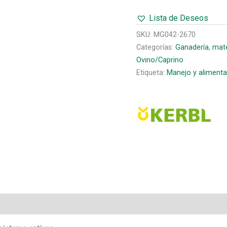
CORDERO
Lista de Deseos
500
mL
SKU:
MG042-2670
cantidad
Categorías:
Ganadería
,
mate
Ovino/Caprino
Etiqueta:
Manejo y alimenta