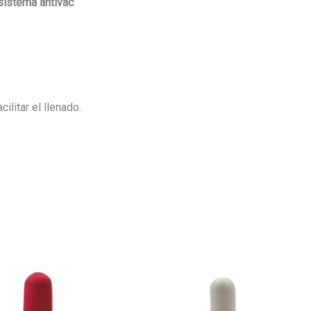
sistema antivac
.
ilitar el llenado.