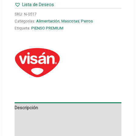
Lista de Deseos
3
Kg
SKU:
N-0517
cantidad
Categorías:
Alimentación
,
Mascotas
,
Perros
Etiqueta:
PIENSO PREMIUM
Descripción
Información adicional
Marca