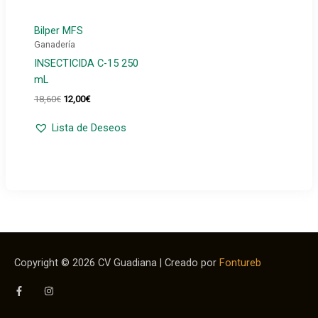
Bilper MFS
Ganadería
INSECTICIDA C-15 250
mL
El
El
18,60
€
12,00
€
precio
precio
original
actual
Lista de Deseos
era:
es:
18,60€.
12,00€.
Copyright © 2026
CV Guadiana
| Creado por
Fontureb