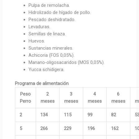
Pulpa de remolacha.
Hidrolizado de hígado de pollo.
Pescado deshidratado.
Levaduras.
Semillas de linaza.
Huevos.
Sustancias minerales.
Achicoria (FOS 0,05%).
Manano-oligosacaridos (MOS 0,05%).
Yucca schidigera.
Programa de alimentación
Peso
2
3
4
6
Perro
meses
meses
meses
meses
m
2
134
115
99
82
5
5
266
229
196
162
1