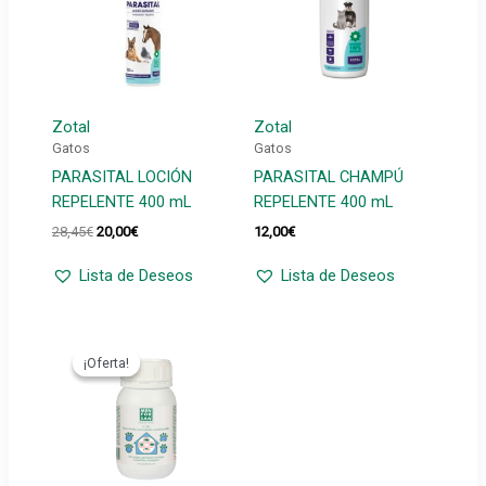
Zotal
Zotal
Gatos
Gatos
PARASITAL LOCIÓN
PARASITAL CHAMPÚ
REPELENTE 400 mL
REPELENTE 400 mL
El
El
28,45
€
20,00
€
12,00
€
precio
precio
original
actual
Lista de Deseos
Lista de Deseos
era:
es:
28,45€.
20,00€.
¡Oferta!
¡Oferta!