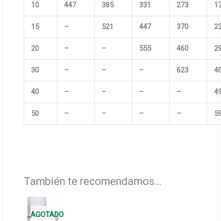
10
447
385
331
273
1
15
–
521
447
370
2
20
–
–
555
460
2
30
–
–
–
623
4
40
–
–
–
–
4
50
–
–
–
–
5
También te recomendamos…
AGOTADO