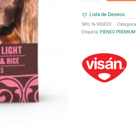
ADULT
SENIOR
Lista de Deseos
POLLO&ARROZ
3
SKU:
N-90SE03
Categorí
Kg
Etiqueta:
PIENSO PREMIUM
cantidad