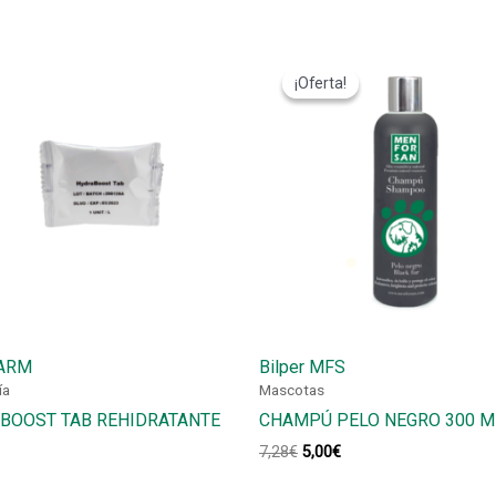
¡Oferta!
¡Oferta!
ARM
Bilper MFS
ía
Mascotas
BOOST TAB REHIDRATANTE
CHAMPÚ PELO NEGRO 300 M
El
El
7,28
€
5,00
€
precio
precio
original
actual