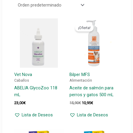
¡Oferta!
Vet Nova
Bilper MFS
Caballos
Alimentación
ABELIA GlycoZoo 118
Aceite de salmón para
mL
perros y gatos 500 mL
El
El
23,00
€
15,90
€
10,95
€
precio
precio
original
actual
Lista de Deseos
Lista de Deseos
era:
es:
15,90€.
10,95€.